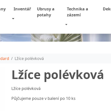
any
Inventář
Ubrusy a
Technika a
Dek
potahy
zázemí
wn
Toggle Dropdown
Toggle Dropdown
e
ndard
Lžíce polévková
Lžíce polévková
Lžíce polévková
Půjčujeme pouze v balení po 10 ks