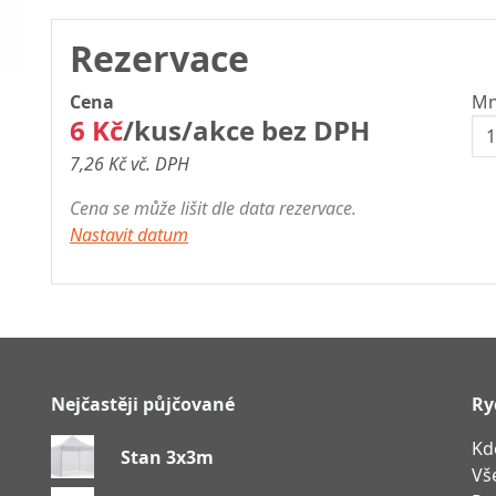
Rezervace
Cena
Mn
6 Kč
/kus/akce bez DPH
7,26 Kč vč. DPH
Cena se může lišit dle data rezervace.
Nastavit datum
Nejčastěji půjčované
Ry
Kd
Stan 3x3m
Vš