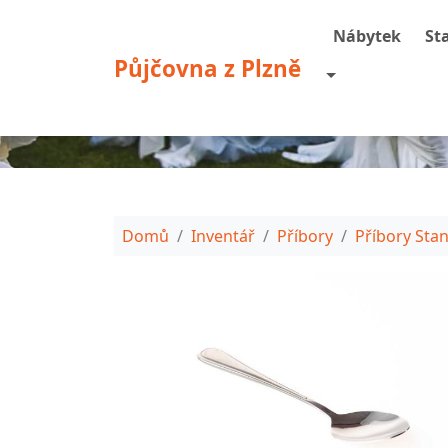
Přejít k hlavnímu obsahu
Nábytek
St
Půjčovna z Plzně
Toggle Dropdo
Drobečková navigac
Domů
Inventář
Příbory
Příbory Sta