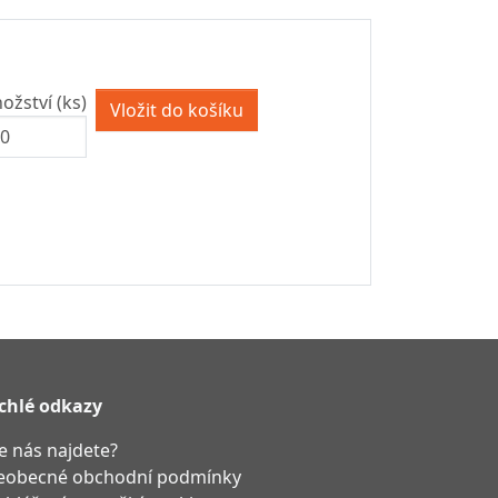
ožství (ks)
chlé odkazy
e nás najdete?
eobecné obchodní podmínky