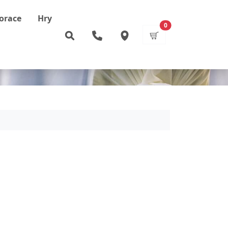
orace
Hry
items
0